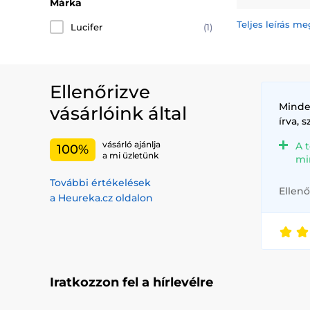
Márka
Naše nabídka z
postav. Od záři
Teljes leírás me
Lucifer
(1)
jaký si představ
Pokud hledáte z
různých barvách
magickou bytost
Ellenőrizve
Pro ty, kteří c
Minde
vásárlóink által
napodobovaly vz
írva, 
Naše
anime oč
vásárló ajánlja
A 
100%
a mi üzletünk
snadno aplikova
mi
Prozkoumejte n
További értékelések
Ellenő
tomto světě, n
a Heureka.cz oldalon
špičkovými ani
Iratkozzon fel a hírlevélre