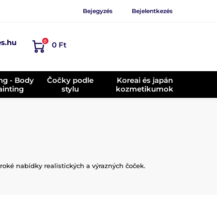
Bejegyzés
Bejelentkezés
es.hu
0
0 Ft
ing - Body
Čočky podle
Koreai és japán
ainting
stylu
kozmetikumok
roké nabídky realistických a výrazných čoček.