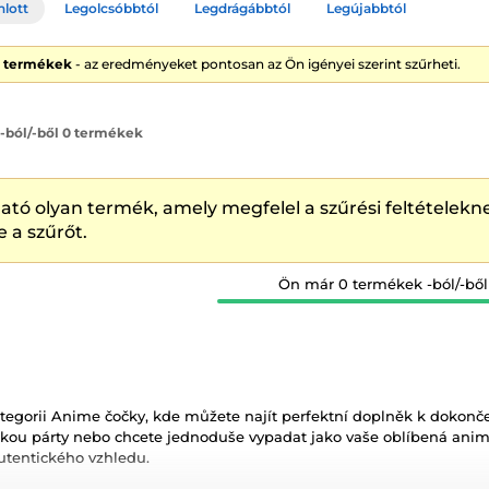
nlott
Legolcsóbbtól
Legdrágábbtól
Legújabbtól
0 termékek
- az eredményeket pontosan az Ön igényei szerint szűrheti.
 -ból/-ből 0 termékek
ató olyan termék, amely megfelel a szűrési feltételekne
e a szűrőt.
Ön már 0 termékek -ból/-ből
kategorii Anime čočky, kde můžete najít perfektní doplněk k dokonč
tickou párty nebo chcete jednoduše vypadat jako vaše oblíbená a
utentického vzhledu.