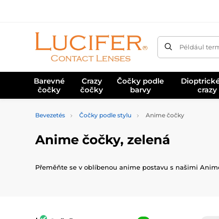
Például ter
Barevné
Crazy
Čočky podle
Dioptrick
čočky
čočky
barvy
crazy
Bevezetés
Čočky podle stylu
Anime čočky
Anime čočky, zelená
Přeměňte se v oblíbenou anime postavu s našimi Anime čo