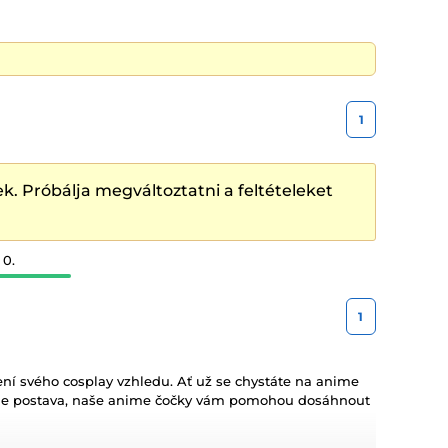
1
k. Próbálja megváltoztatni a feltételeket
 0.
1
ení svého cosplay vzhledu. Ať už se chystáte na anime
nime postava, naše anime čočky vám pomohou dosáhnout