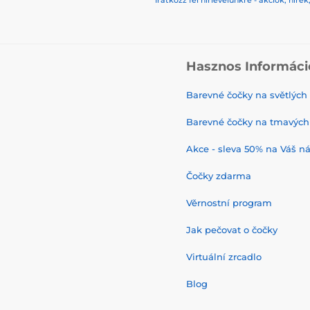
Iratkozz fel hírlevelünkre - akciók, hí
Hasznos Informáci
Barevné čočky na světlých
Barevné čočky na tmavých
Akce - sleva 50% na Váš n
Čočky zdarma
Věrnostní program
Jak pečovat o čočky
Virtuální zrcadlo
Blog