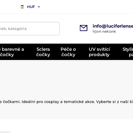
HUF
info@luciferlens
mék, kategória
Írjon nekünk
é barevné a
Sclera
Péče o
UV svítící
Styl
 čočky
čočky
čočky
produkty
p
čkami. Ideální pro cosplay a tematické akce. Vyberte si z naší ši