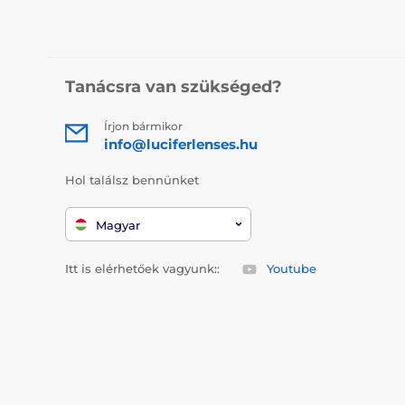
Tanácsra van szükséged?
Írjon bármikor
info@luciferlenses.hu
Hol találsz bennünket
Magyar
Itt is elérhetőek vagyunk::
Youtube