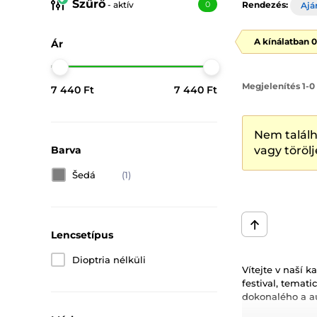
Szűrő
- aktív
0
Rendezés:
Ajá
A kínálatban 
Ár
Megjelenítés 1-0
7 440 Ft
7 440 Ft
Nem találh
Barva
vagy törölj
Šedá
(1)
Lencsetípus
Dioptria nélküli
Vítejte v naší 
festival, tema
dokonalého a a